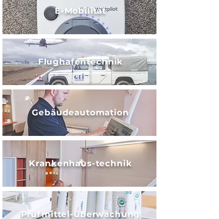
E-Mobilität
Flughafentechnik
Gebäudeautomation
Krankenhaus-technik
Prüfmittel-überwachung